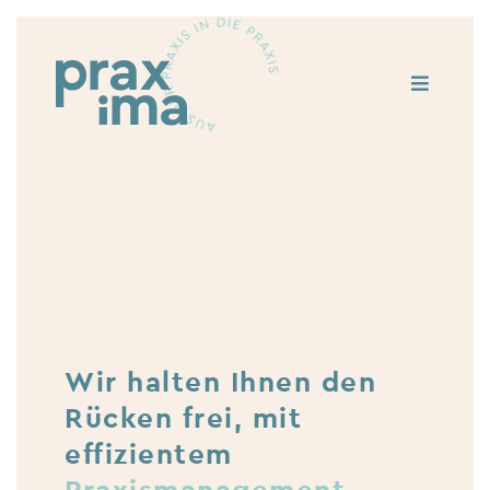
Zum
Inhalt
Toggle
springen
Navigat
Leistungen
Seminare
Über uns
Kontakt
Wir halten Ihnen den
Rücken frei, mit
effizientem